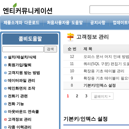
고객정보 관리
순 번
제 목
12
오피스 문서 머지 인쇄 방
설치/재설치/삭제
11
쿼리(SQL 구문) 편집기 도
회원가입/탈퇴
10
확장용 기초 테이블 관리
고객지원 받는 방법
9
확장용 기초 테이블이 필요
데이터파일 관리
8
기본키/인덱스 설정
메인화면의 조작
전화기 관련
1
2
3
끝페이지 >
전화 기능
아웃바운드 연속콜
고객정보 관리
각종 이력관리