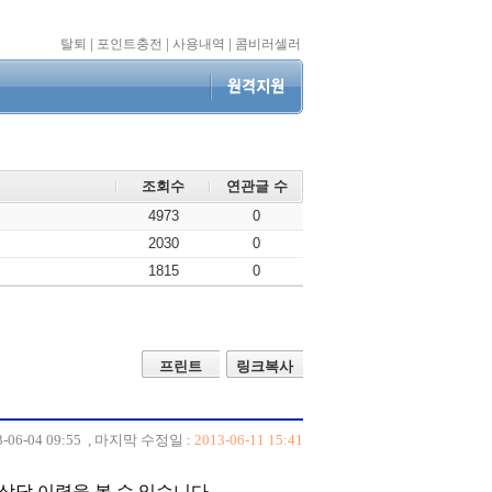
탈퇴
|
포인트충전
|
사용내역
|
콤비러셀러
조회수
연관글 수
4973
0
2030
0
1815
0
프린트
링크복사