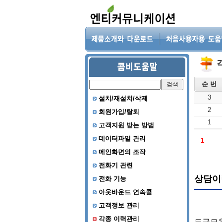
순 번
3
설치/재설치/삭제
2
회원가입/탈퇴
1
고객지원 받는 방법
데이터파일 관리
1
메인화면의 조작
전화기 관련
전화 기능
아웃바운드 연속콜
고객정보 관리
각종 이력관리